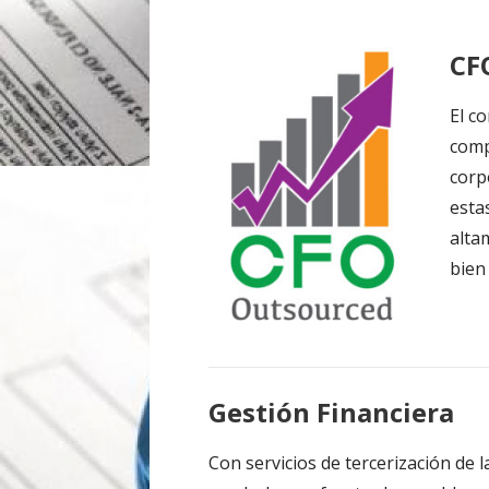
CF
El c
comp
corp
esta
alta
bien
Gestión Financiera
Con servicios de tercerización de 